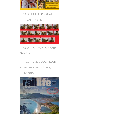
12. ALTINELLER SANAT
FESTİVALİ TAKSİM
"OZANLAR, AŞIKLAR" Serisi
Galeride...
mUSTAfa abi, DOĞA KOLEJİ
girişimcilik seminer konuğu
01.12.2015