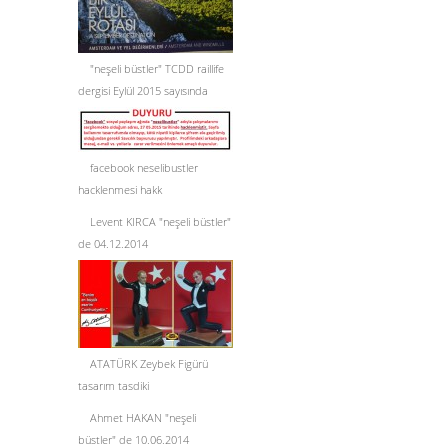
"neşeli büstler" TCDD raillife
dergisi Eylül 2015 sayısında
facebook neselibustler
hacklenmesi hakk
Levent KIRCA "neşeli büstler"
de 04.12.2014
ATATÜRK Zeybek Figürü
tasarım tasdiki
Ahmet HAKAN "neşeli
büstler" de 10.06.2014