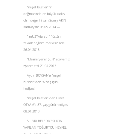
"neşeli büstler" 'in
doğmasında en büyük katkısı
olan değerli insan Sunay AKIN
Kadıköy'de 08.05 2014 —
" mUSTAfa abi " "üstün
zekalılar eğitim merkezi" nde
26.04.2013
"Efsane Şener ŞEN" atölyemizi
ziyaret etti, 21.04.2013
Aydın BOYSAN'a "neşeli
büstler"'den 92.yaş günü
hediyesi
"neşeli büstler" den Fikret
OTYAM'a 87. yaş günü hediyesi
08.01.2013
SİLİVRİ BELEDİYESİ İÇİN
YAPILAN YOĞURTCU HEYKELİ
AÇILDI 09.07.2012