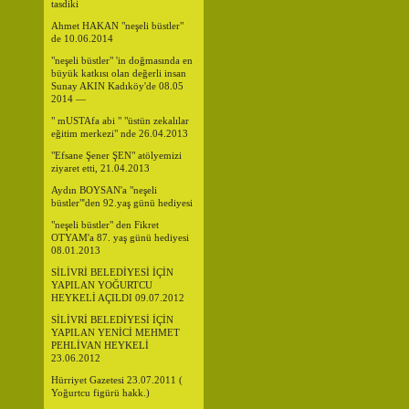
tasdiki
Ahmet HAKAN "neşeli büstler"
de 10.06.2014
"neşeli büstler" 'in doğmasında en
büyük katkısı olan değerli insan
Sunay AKIN Kadıköy'de 08.05
2014 —
" mUSTAfa abi " "üstün zekalılar
eğitim merkezi" nde 26.04.2013
"Efsane Şener ŞEN" atölyemizi
ziyaret etti, 21.04.2013
Aydın BOYSAN'a "neşeli
büstler"'den 92.yaş günü hediyesi
"neşeli büstler" den Fikret
OTYAM'a 87. yaş günü hediyesi
08.01.2013
SİLİVRİ BELEDİYESİ İÇİN
YAPILAN YOĞURTCU
HEYKELİ AÇILDI 09.07.2012
SİLİVRİ BELEDİYESİ İÇİN
YAPILAN YENİCİ MEHMET
PEHLİVAN HEYKELİ
23.06.2012
Hürriyet Gazetesi 23.07.2011 (
Yoğurtcu figürü hakk.)