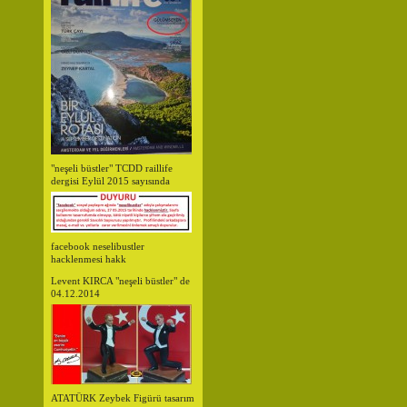
"neşeli büstler" TCDD raillife
dergisi Eylül 2015 sayısında
facebook neselibustler
hacklenmesi hakk
Levent KIRCA "neşeli büstler" de
04.12.2014
ATATÜRK Zeybek Figürü tasarım