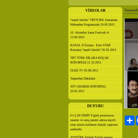
Anasayf
VİDEOLAR
"neşeli büstler" TRTTURK Zamandan
Mekandan Programında 24.09.2015
10. Altıneller Sanat Festivali 4-
13.09.2015
KANAL D Europa - Euro STAR
Romania "neşeli büstler" 05.05.2014
TRT TÜRK DİLARA KOÇAK
RÖPORTAJI 21.10.2012
ÜLKE TV 05.08.2011
Yaşamdan Dakikalar
ATV AHABER RÖPORTAJ,
20.05.2011
DUYURU
(*) ÇAY/SİMİT Figürü promosyon
Pa
tasarım ve satış patenti adıma kayıtlı
olup izinsiz kullanım hukuki yaptırım
nedenidir.
ATATÜRK Zeybek Figürü tasarım