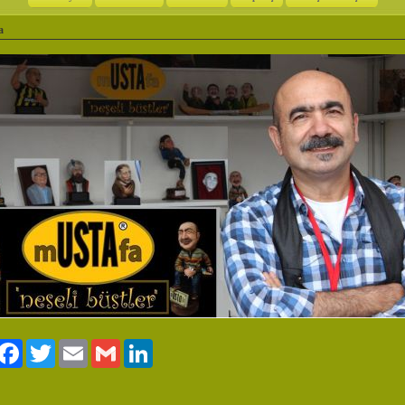
a
ylaş
Facebook
Twitter
Email
Gmail
LinkedIn