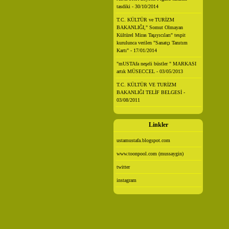
tasdiki - 30/10/2014
T.C. KÜLTÜR ve TURİZM
BAKANLIĞI," Somut Olmayan
Kültürel Miras Taşıyıcıları" tespit
kurulunca verilen "Sanatçı Tanıtım
Kartı" - 17/01/2014
"mUSTAfa neşeli büstler " MARKASI
artık MÜSECCEL - 03/05/2013
T.C. KÜLTÜR VE TURİZM
BAKANLIĞI TELİF BELGESİ -
03/08/2011
Linkler
ustamustafa.blogspot.com
www.toonpool.com (mussaygin)
twitter
instagram